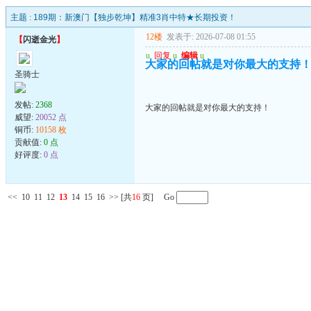
主题 :
189期：新澳门【独步乾坤】精准3肖中特★长期投资！
12楼
发表于: 2026-07-08 01:55
【
闪逝金光
】
u
回复
u
编辑
u
大家的回帖就是对你最大的支持
圣骑士
发帖:
2368
大家的回帖就是对你最大的支持！
威望:
20052 点
铜币:
10158 枚
贡献值:
0 点
好评度:
0 点
<<
10
11
12
13
14
15
16
>>
[共
16
页] Go