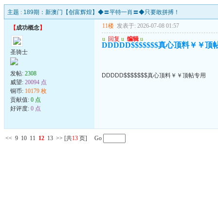
主题 :
189期：新澳门【创富辉煌】◆〓平特一肖〓◆只要敢拼搏！
11楼
发表于: 2026-07-08 01:57
【
成功概念
】
u
回复
u
编辑
u
DDDDD$$$$$$$真心顶料￥￥顶
圣骑士
发帖:
2308
DDDDD$$$$$$$真心顶料￥￥顶帖专用
威望:
20094 点
铜币:
10179 枚
贡献值:
0 点
好评度:
0 点
<<
9
10
11
12
13
>>
[共
13
页] Go