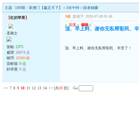
主题 :
189期：新澳门【赢定天下】＜3肖中特＞跟者稳赚
9楼
发表于: 2026-07-08 01:49
【
红的苹果
】
u
回复
u
编辑
u
顶、早上料、谢你无私帮彩民、
圣骑士
发帖:
2375
顶、早上料、谢你无私帮彩民、辛苦了！
威望:
20474 点
铜币:
10369 枚
贡献值:
0 点
好评度:
0 点
<<
7
8
9
10
11
12
13
14
>>
[共
20
页] Go