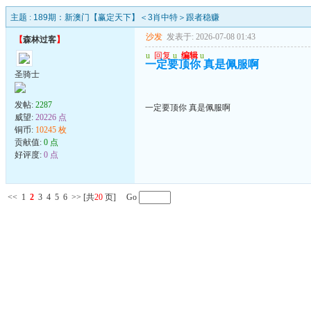
主题 :
189期：新澳门【赢定天下】＜3肖中特＞跟者稳赚
沙发
发表于: 2026-07-08 01:43
【
森林过客
】
u
回复
u
编辑
u
一定要顶你 真是佩服啊
圣骑士
发帖:
2287
一定要顶你 真是佩服啊
威望:
20226 点
铜币:
10245 枚
贡献值:
0 点
好评度:
0 点
<<
1
2
3
4
5
6
>>
[共
20
页] Go