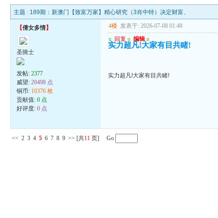
主题 :
189期：新澳门【致富万家】精心研究（3肖中特）决定财富、
4楼
发表于: 2026-07-08 01:48
【
倩女多情
】
u
回复
u
编辑
u
实力超凡!大家有目共睹!
圣骑士
发帖:
2377
实力超凡!大家有目共睹!
威望:
20498 点
铜币:
10376 枚
贡献值:
0 点
好评度:
0 点
<<
2
3
4
5
6
7
8
9
>>
[共
11
页] Go