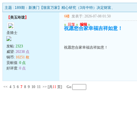
主题 :
189期：新澳门【致富万家】精心研究（3肖中特）决定财富、
6楼
发表于: 2026-07-08 01:50
【
美玉玲珑
】
u
回复
u
编辑
u
祝愿您合家幸福吉祥如意！
圣骑士
发帖:
2323
祝愿您合家幸福吉祥如意！
威望:
20238 点
铜币:
10251 枚
贡献值:
0 点
好评度:
0 点
<<
4
5
6
7
8
9
10
11
>>
[共
11
页] Go