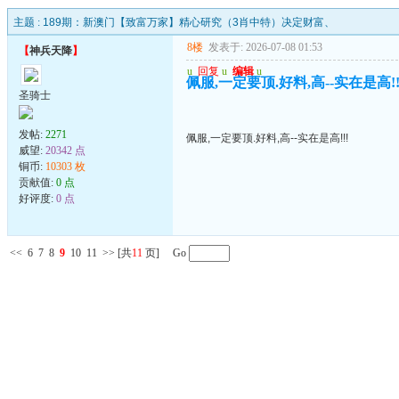
主题 :
189期：新澳门【致富万家】精心研究（3肖中特）决定财富、
8楼
发表于: 2026-07-08 01:53
【
神兵天降
】
u
回复
u
编辑
u
佩服,一定要顶.好料,高--实在是高!!
圣骑士
发帖:
2271
佩服,一定要顶.好料,高--实在是高!!!
威望:
20342 点
铜币:
10303 枚
贡献值:
0 点
好评度:
0 点
<<
6
7
8
9
10
11
>>
[共
11
页] Go