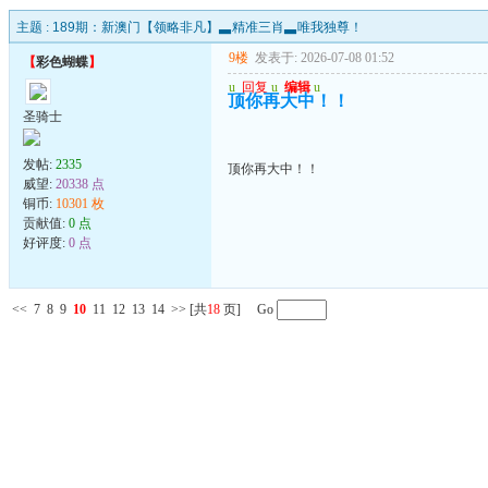
主题 :
189期：新澳门【领略非凡】▃精准三肖▃唯我独尊！
9楼
发表于: 2026-07-08 01:52
【
彩色蝴蝶
】
u
回复
u
编辑
u
顶你再大中！！
圣骑士
发帖:
2335
顶你再大中！！
威望:
20338 点
铜币:
10301 枚
贡献值:
0 点
好评度:
0 点
<<
7
8
9
10
11
12
13
14
>>
[共
18
页] Go