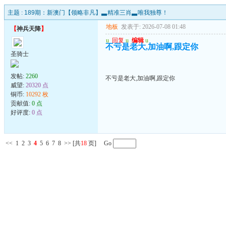
主题 :
189期：新澳门【领略非凡】▃精准三肖▃唯我独尊！
地板
发表于: 2026-07-08 01:48
【
神兵天降
】
u
回复
u
编辑
u
不亏是老大,加油啊,跟定你
圣骑士
发帖:
2260
不亏是老大,加油啊,跟定你
威望:
20320 点
铜币:
10292 枚
贡献值:
0 点
好评度:
0 点
<<
1
2
3
4
5
6
7
8
>>
[共
18
页] Go