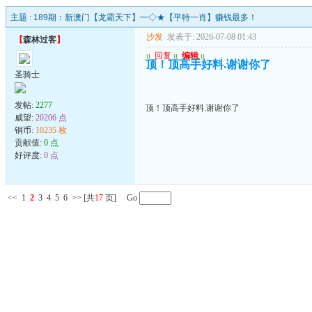
主题 :
189期：新澳门【龙霸天下】━◇★【平特一肖】赚钱最多！
沙发
发表于: 2026-07-08 01:43
【
森林过客
】
u
回复
u
编辑
u
顶！顶高手好料.谢谢你了
圣骑士
发帖:
2277
顶！顶高手好料.谢谢你了
威望:
20206 点
铜币:
10235 枚
贡献值:
0 点
好评度:
0 点
<<
1
2
3
4
5
6
>>
[共
17
页] Go