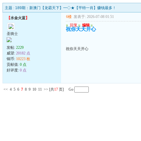
主题 :
189期：新澳门【龙霸天下】━◇★【平特一肖】赚钱最多！
6楼
发表于: 2026-07-08 01:51
【
水金火蓝
】
u
回复
u
编辑
u
祝你天天开心
圣骑士
发帖:
2229
祝你天天开心
威望:
20182 点
铜币:
10223 枚
贡献值:
0 点
好评度:
0 点
<<
4
5
6
7
8
9
10
11
>>
[共
17
页] Go