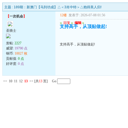
主题 :
189期：新澳门【马到功成】△＜3肖中特＞△抱得美人归!
12楼
发表于: 2026-07-08 01:56
【
一次机会
】
u
回复
u
编辑
u
支持高手，从顶贴做起!
圣骑士
发帖:
2227
支持高手，从顶贴做起!
威望:
19790 点
铜币:
10027 枚
贡献值:
0 点
好评度:
0 点
<<
10
11
12
13
>>
[共
13
页] Go