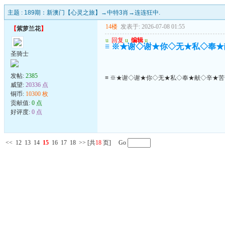
主题 :
189期：新澳门【心灵之旅】→中特3肖→连连狂中.
14楼
发表于: 2026-07-08 01:55
【
紫萝兰花
】
u
回复
u
编辑
u
≡ ※★谢◇谢★你◇无★私◇奉★
圣骑士
发帖:
2385
≡ ※★谢◇谢★你◇无★私◇奉★献◇辛★苦
威望:
20336 点
铜币:
10300 枚
贡献值:
0 点
好评度:
0 点
<<
12
13
14
15
16
17
18
>>
[共
18
页] Go