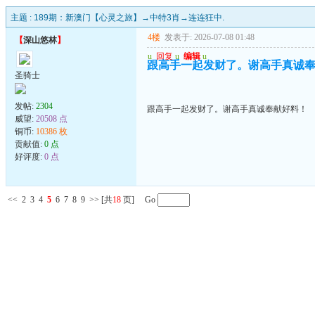
主题 :
189期：新澳门【心灵之旅】→中特3肖→连连狂中.
4楼
发表于: 2026-07-08 01:48
【
深山悠林
】
u
回复
u
编辑
u
跟高手一起发财了。谢高手真诚
圣骑士
发帖:
2304
跟高手一起发财了。谢高手真诚奉献好料！
威望:
20508 点
铜币:
10386 枚
贡献值:
0 点
好评度:
0 点
<<
2
3
4
5
6
7
8
9
>>
[共
18
页] Go