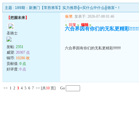
主题 :
189期：新澳门【常胜将军】实力推荐╬=买什么中什么╬致富~！
板凳
发表于: 2026-07-08 01:46
【
把握未来
】
u
回复
u
编辑
u
六合界因有你们的无私更精彩!!!!!!!
圣骑士
发帖:
2351
六合界因有你们的无私更精彩!!!!!!!!
威望:
20307 点
铜币:
10286 枚
贡献值:
0 点
好评度:
0 点
<<
1
2
3
4
5
6
7
>>
[共
10
页] Go