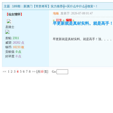
主题 :
189期：新澳门【常胜将军】实力推荐╬=买什么中什么╬致富~！
地板
发表于: 2026-07-08 01:47
【
仙女情怀
】
u
回复
u
编辑
u
早更新就是真材实料。就是高手
圣骑士
发帖:
2311
早更新就是真材实料。就是高手！顶。。。
威望:
20202 点
铜币:
10233 枚
贡献值:
0 点
好评度:
0 点
<<
1
2
3
4
5
6
7
8
>>
[共
10
页] Go