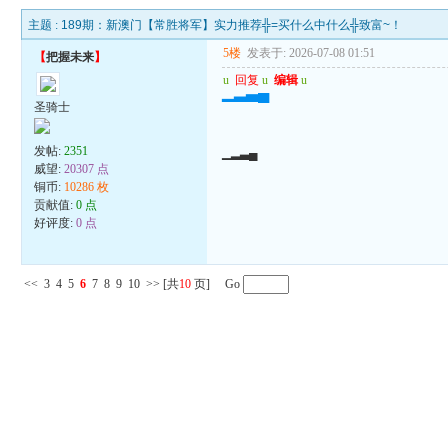
主题 :
189期：新澳门【常胜将军】实力推荐╬=买什么中什么╬致富~！
5楼
发表于: 2026-07-08 01:51
【
把握未来
】
u
回复
u
编辑
u
▁▂▃▄
圣骑士
发帖:
2351
▁▂▃▄
威望:
20307 点
铜币:
10286 枚
贡献值:
0 点
好评度:
0 点
<<
3
4
5
6
7
8
9
10
>>
[共
10
页] Go