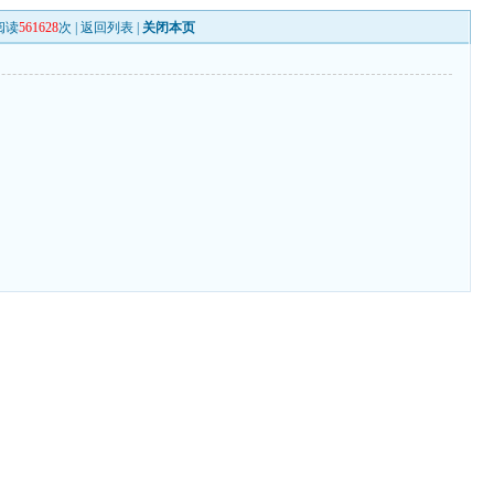
阅读
561628
次 |
返回列表
|
关闭本页