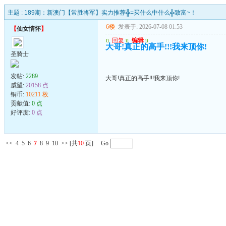
主题 :
189期：新澳门【常胜将军】实力推荐╬=买什么中什么╬致富~！
6楼
发表于: 2026-07-08 01:53
【
仙女情怀
】
u
回复
u
编辑
u
大哥!真正的高手!!!我来顶你!
圣骑士
发帖:
2289
大哥!真正的高手!!!我来顶你!
威望:
20158 点
铜币:
10211 枚
贡献值:
0 点
好评度:
0 点
<<
4
5
6
7
8
9
10
>>
[共
10
页] Go