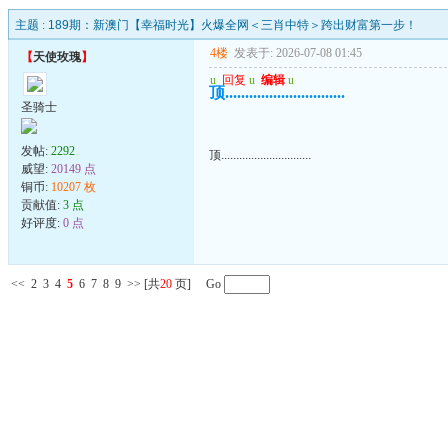
主题 :
189期：新澳门【幸福时光】火爆全网＜三肖中特＞跨出财富第一步！
4楼
发表于: 2026-07-08 01:45
【
天使玫瑰
】
u
回复
u
编辑
u
顶..............................
圣骑士
发帖:
2292
顶..............................
威望:
20149 点
铜币:
10207 枚
贡献值:
3 点
好评度:
0 点
<<
2
3
4
5
6
7
8
9
>>
[共
20
页] Go