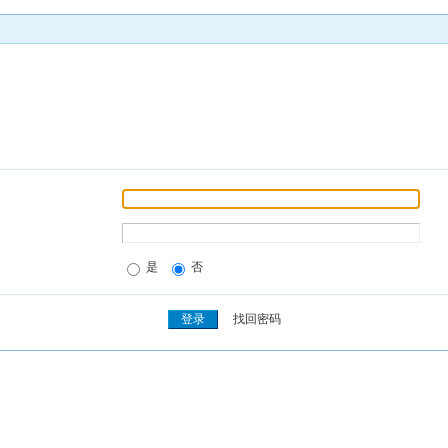
是
否
找回密码