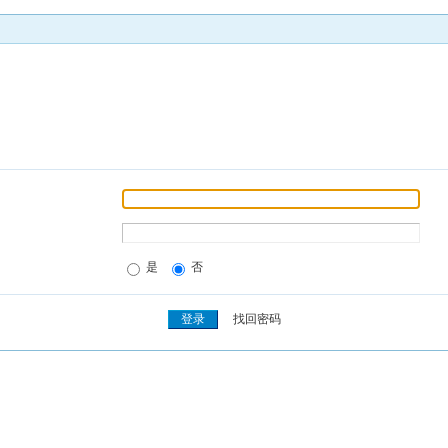
是
否
找回密码