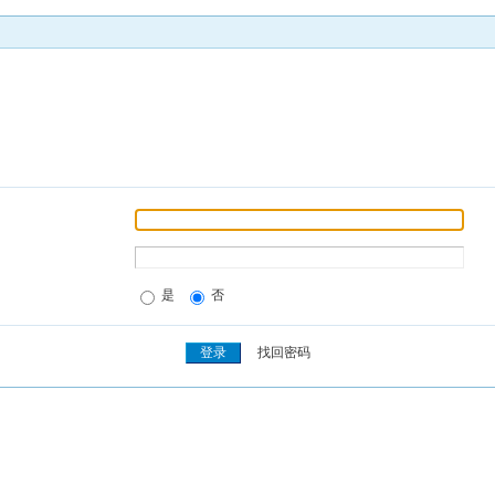
是
否
找回密码