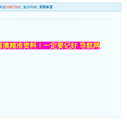
阅读
5209726
次 |
返回列表
|
关闭本页
港澳精准资料！一定要记好 导航网