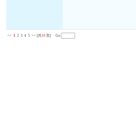
<<
1
2
3
4
5
>>
[共
16
页] Go