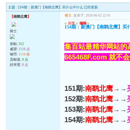
主题 :
154期：新澳门【南鹞北鹰】买什么中什么 已经更新.
楼主
发表于: 2026-06-02 22:41
【
南鹞北鹰
】
u
回复
u
编辑
u
154期：新澳门【南鹞北鹰】买
骑士
发帖:
312
集百站最精华网站的高
威望:
1116 点
铜币:
1116 枚
665468F.com 就
贡献值:
0 点
好评度:
0 点
151期:
南鹞北鹰
→→
152期:
南鹞北鹰
→→
153期:
南鹞北鹰
→→
154期:
南鹞北鹰
→→