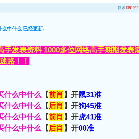
阅读
1591052
什么中什么 已经更新.
手发表资料 1000多位网络高手期期发表
不会迷路！！
买什么中什么
【
前肖
】开
鼠31准
买什么中什么
【
后肖
】开
狗45准
买什么中什么
【
前肖
】开
虎41准
买什么中什么
【
后肖
】开
00准