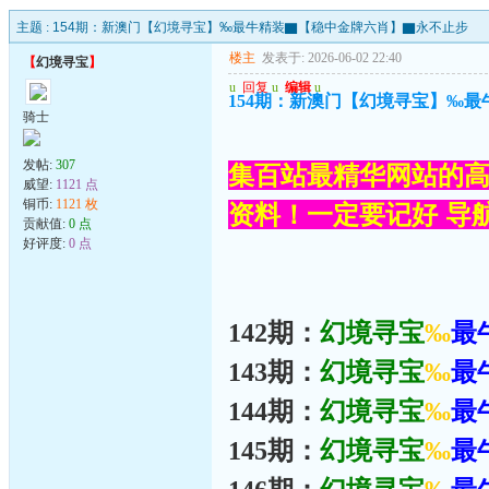
主题 :
154期：新澳门【幻境寻宝】‰最牛精装▇【稳中金牌六肖】▇永不止步
楼主
发表于: 2026-06-02 22:40
【
幻境寻宝
】
u
回复
u
编辑
u
154期：新澳门【幻境寻宝】‰
骑士
发帖:
307
集百站最精华网站的高
威望:
1121 点
铜币:
1121 枚
资料！一定要记好 导航网
贡献值:
0 点
好评度:
0 点
142期：
幻境寻宝
‰
最
143期：
幻境寻宝
‰
最
144期：
幻境寻宝
‰
最
145期：
幻境寻宝
‰
最